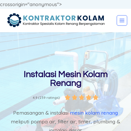
crossorigin="anonymous">
Instalasi Mesin Kolam
Renang





4.9 (239 ratings)
Pemasangan & instalasi
mesin kolam renang
meliputi pompa air, filter air, timer, plumbing &
instalasi dasar