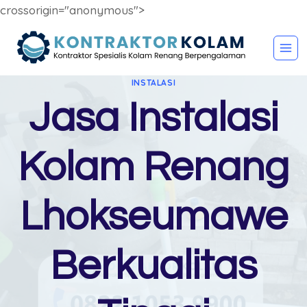
crossorigin="anonymous">
Skip
to
content
INSTALASI
Jasa Instalasi
Kolam Renang
Lhokseumawe
Berkualitas