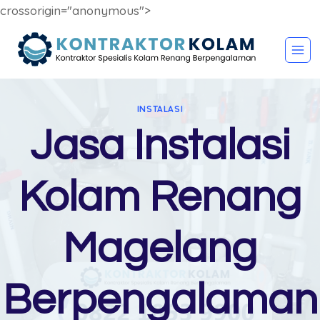
crossorigin="anonymous">
Skip
to
content
INSTALASI
Jasa Instalasi
Kolam Renang
Magelang
Berpengalaman