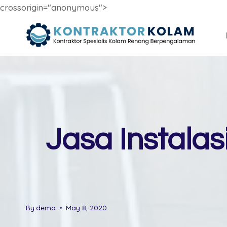
crossorigin="anonymous">
Skip
to
content
Jasa Instala
By
demo
May 8, 2020