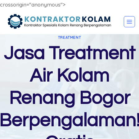
crossorigin="anonymous">
Skip
to
content
TREATMENT
Jasa Treatment
Air Kolam
Renang Bogor
Berpengalaman