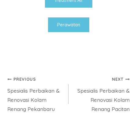
Treatment Air
Perawatan
Post
PREVIOUS
NEXT
Spesialis Perbaikan &
Spesialis Perbaikan &
navigation
Renovasi Kolam
Renovasi Kolam
Renang Pekanbaru
Renang Pacitan