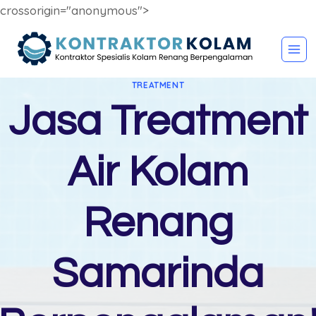
crossorigin="anonymous">
Skip
to
content
TREATMENT
Jasa Treatment
Air Kolam
Renang
Samarinda