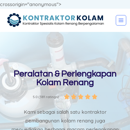
crossorigin="anonymous">
Peralatan & Perlengkapan
Kolam Renang





5.0 (381 ratings)
Kami sebagai salah satu kontraktor
pembangunan kolam renang juga
menyediakan berbagai macam perlengkapan