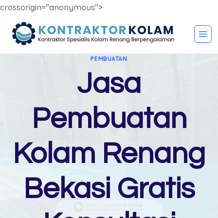
crossorigin="anonymous">
Skip
to
content
PEMBUATAN
Jasa
Pembuatan
Kolam Renang
Bekasi Gratis