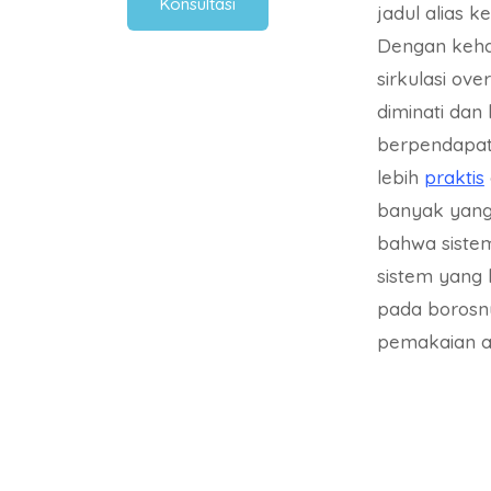
Konsultasi
jadul alias k
Dengan keha
sirkulasi ov
diminati dan
berpendapat 
lebih
praktis
banyak yan
bahwa siste
sistem yang
pada borosn
pemakaian ai