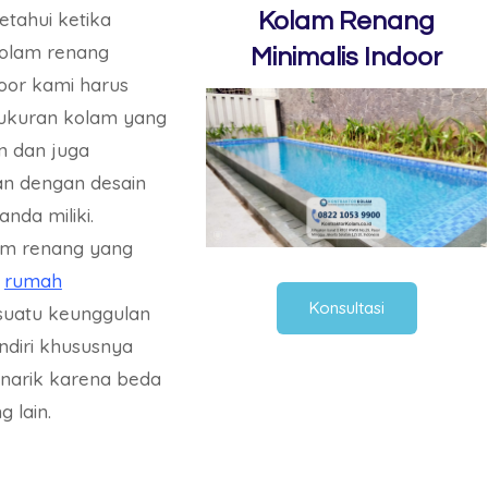
etahui ketika
Kolam Renang
olam renang
Minimalis Indoor
door kami harus
ukuran kolam yang
n dan juga
n dengan desain
nda miliki.
lam renang yang
m
rumah
Konsultasi
uatu keunggulan
ndiri khususnya
enarik karena beda
 lain.