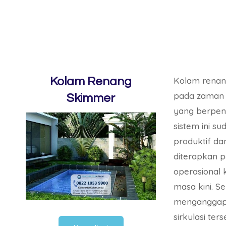
Kolam Renang
Kolam renan
pada zaman 
Skimmer
yang berpe
sistem ini su
produktif dan
diterapkan p
operasional
masa kini. S
menganggap
sirkulasi ter