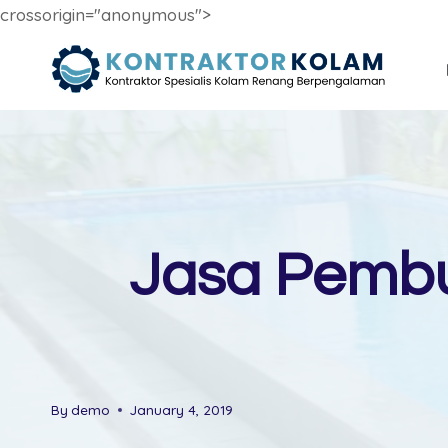
crossorigin="anonymous">
Skip
to
content
Jasa Pemb
By
demo
January 4, 2019