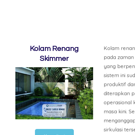
Kolam Renang
Kolam renan
pada zaman 
Skimmer
yang berpe
sistem ini su
produktif dan
diterapkan p
operasional
masa kini. S
menganggap
sirkulasi ter