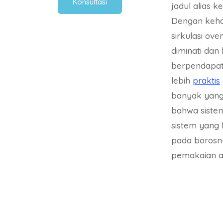
Konsultasi
jadul alias k
Dengan keha
sirkulasi ov
diminati dan
berpendapat 
lebih
praktis
banyak yan
bahwa siste
sistem yang
pada borosn
pemakaian ai