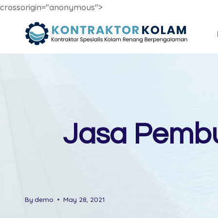
crossorigin="anonymous">
Skip
to
content
Jasa Pemb
By
demo
May 28, 2021