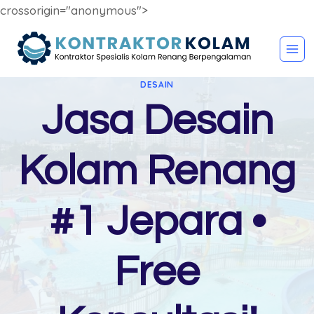
crossorigin="anonymous">
Skip
to
content
DESAIN
Jasa Desain
Kolam Renang
#1 Jepara •
Free