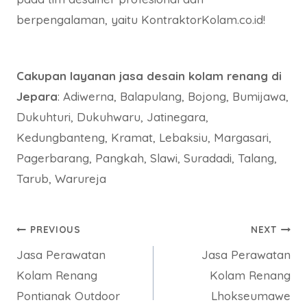
berpengalaman, yaitu KontraktorKolam.co.id!
Cakupan layanan jasa desain kolam renang di
Jepara
: Adiwerna, Balapulang, Bojong, Bumijawa,
Dukuhturi, Dukuhwaru, Jatinegara,
Kedungbanteng, Kramat, Lebaksiu, Margasari,
Pagerbarang, Pangkah, Slawi, Suradadi, Talang,
Tarub, Warureja
Post
PREVIOUS
NEXT
Jasa Perawatan
Jasa Perawatan
navigation
Kolam Renang
Kolam Renang
Pontianak Outdoor
Lhokseumawe