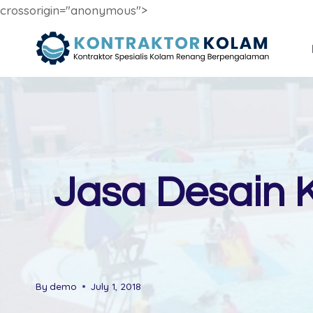
crossorigin="anonymous">
Skip
to
content
Jasa Desain 
By
demo
July 1, 2018