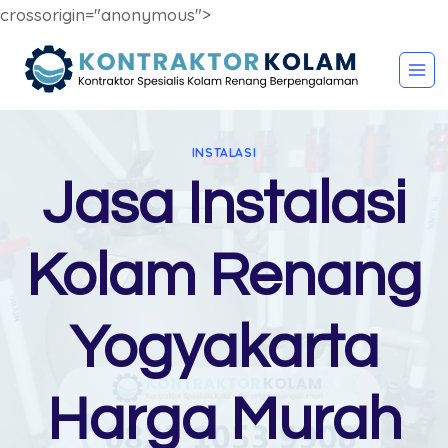
crossorigin="anonymous">
Skip
to
content
INSTALASI
Jasa Instalasi
Kolam Renang
Yogyakarta
Harga Murah