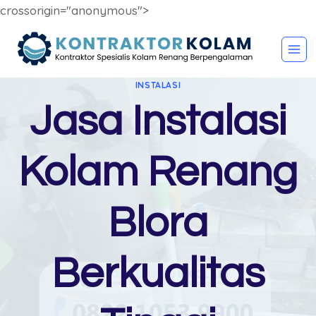
crossorigin="anonymous">
Skip
to
content
INSTALASI
Jasa Instalasi
Kolam Renang
Blora
Berkualitas