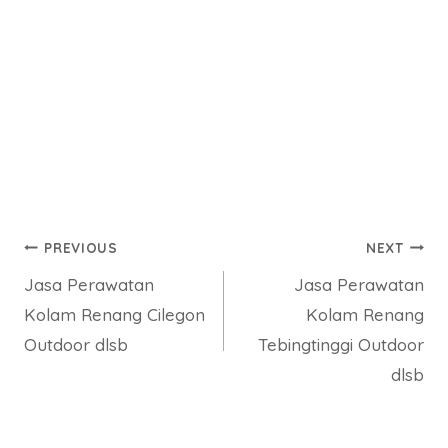
Post
PREVIOUS
NEXT
Jasa Perawatan
Jasa Perawatan
navigation
Kolam Renang Cilegon
Kolam Renang
Outdoor dlsb
Tebingtinggi Outdoor
dlsb