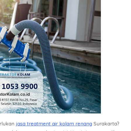
rlukan
jasa treatment air kolam renang
Surakarta?