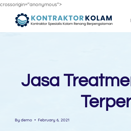
crossorigin="anonymous">
Skip
to
content
Jasa Treatme
Terper
By
demo
February 6, 2021