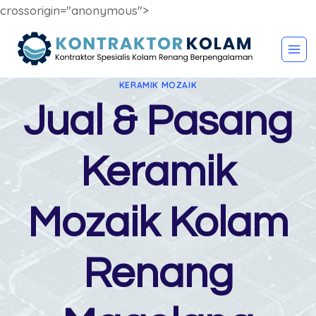
crossorigin="anonymous">
Skip
to
content
KERAMIK MOZAIK
Jual & Pasang
Keramik
Mozaik Kolam
Renang