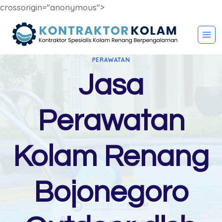
crossorigin="anonymous">
Skip
to
content
PERAWATAN
Jasa
Perawatan
Kolam Renang
Bojonegoro