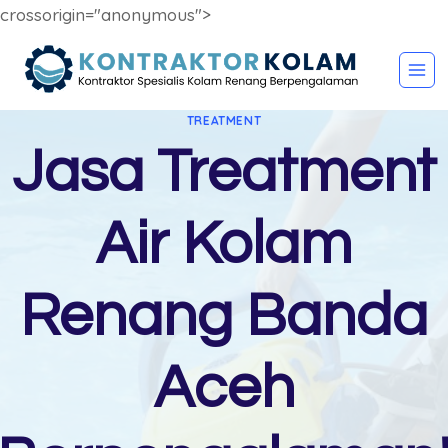
crossorigin="anonymous">
Skip
to
content
TREATMENT
Jasa Treatment
Air Kolam
Renang Banda
Aceh