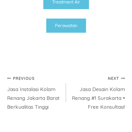
Treatment Air
Perawatan
Post
PREVIOUS
NEXT
Jasa Instalasi Kolam
Jasa Desain Kolam
navigation
Renang Jakarta Barat
Renang #1 Surakarta •
Berkualitas Tinggi
Free Konsultasi!