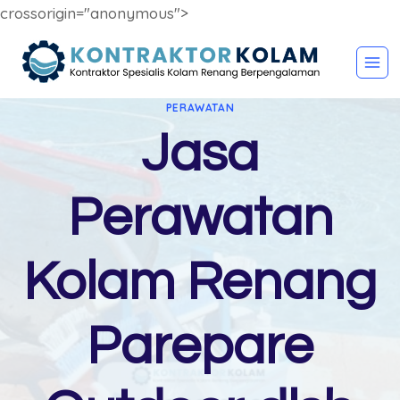
crossorigin="anonymous">
Skip
to
content
PERAWATAN
Jasa
Perawatan
Kolam Renang
Parepare