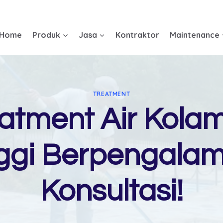
Home
Produk
Jasa
Kontraktor
Maintenance
TREATMENT
eatment Air Kola
ggi Berpengalam
Konsultasi!