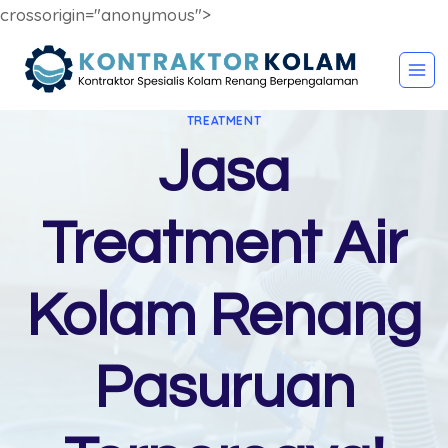
crossorigin="anonymous">
Skip
to
content
TREATMENT
Jasa
Treatment Air
Kolam Renang
Pasuruan