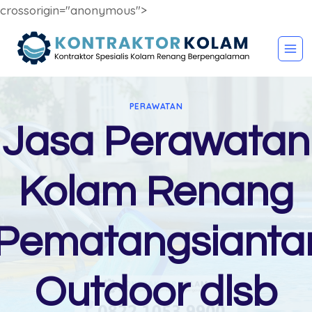
crossorigin="anonymous">
Skip
to
content
PERAWATAN
Jasa Perawatan
Kolam Renang
Pematangsianta
Outdoor dlsb