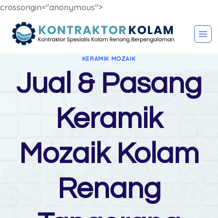
crossorigin="anonymous">
Skip
to
content
KERAMIK MOZAIK
Jual & Pasang
Keramik
Mozaik Kolam
Renang