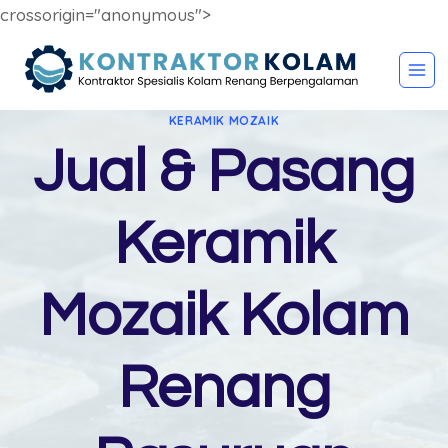
crossorigin="anonymous">
Skip
to
content
KERAMIK MOZAIK
Jual & Pasang
Keramik
Mozaik Kolam
Renang