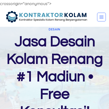
crossorigin="anonymous">
Skip
to
content
DESAIN
Jasa Desain
Kolam Renang
#1 Madiun •
Free