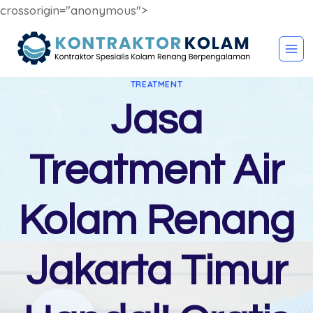
crossorigin="anonymous">
Skip
to
content
TREATMENT
Jasa
Treatment Air
Kolam Renang
Jakarta Timur