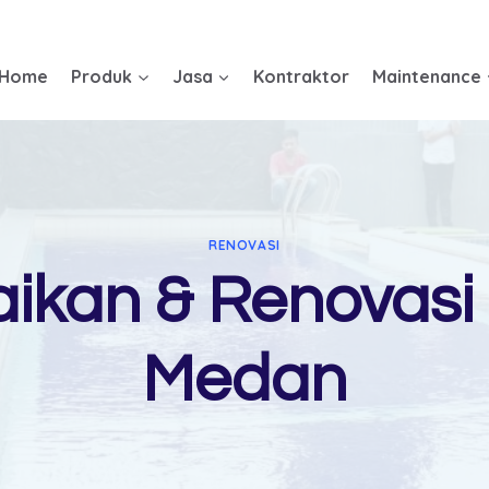
Home
Produk
Jasa
Kontraktor
Maintenance
RENOVASI
baikan & Renovas
Medan