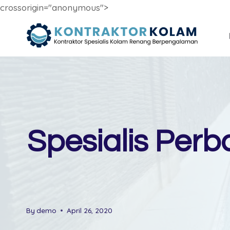
crossorigin="anonymous">
Skip
to
content
Spesialis Per
By
demo
April 26, 2020