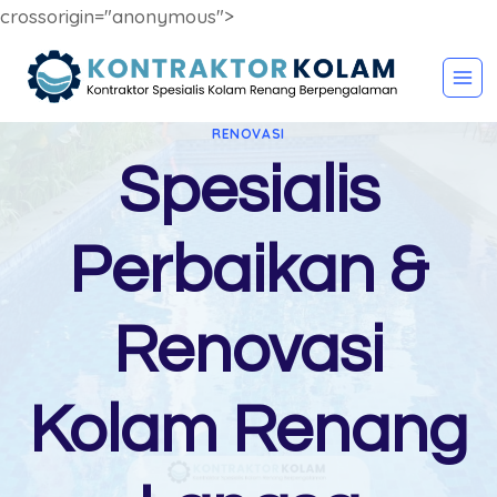
crossorigin="anonymous">
Skip
to
content
RENOVASI
Spesialis
Perbaikan &
Renovasi
Kolam Renang