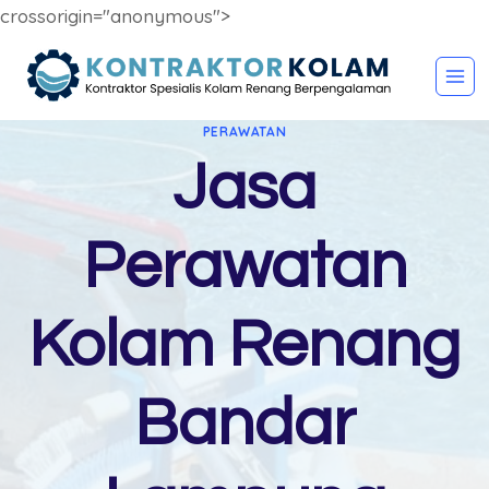
crossorigin="anonymous">
Skip
to
content
PERAWATAN
Jasa
Perawatan
Kolam Renang
Bandar