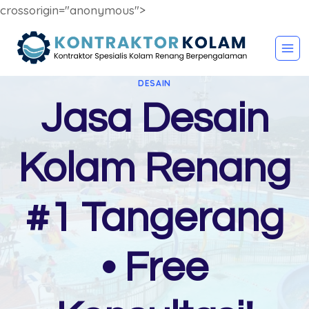
crossorigin="anonymous">
Skip
to
content
DESAIN
Jasa Desain
Kolam Renang
#1 Tangerang
• Free