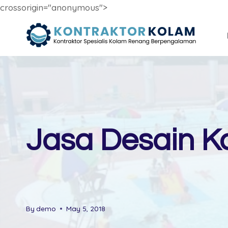
crossorigin="anonymous">
Skip
to
content
Jasa Desain K
By
demo
May 5, 2018