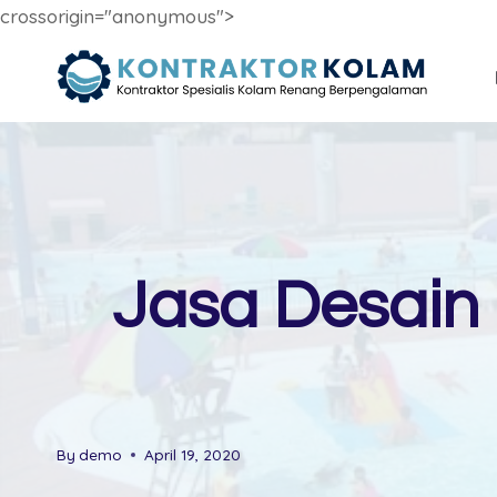
crossorigin="anonymous">
Skip
to
content
Jasa Desain
By
demo
April 19, 2020